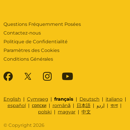
Questions Fréquemment Posées
Contactez-nous
Politique de Confidentialité
Paramètres des Cookies
Conditions Générales
English
|
Cymraeg
|
français
|
Deutsch
|
italiano
|
español
|
српски
|
română
|
日本語
|
اردو
|
বাংলা
|
polski
|
magyar
|
中文
© Copyright 2026