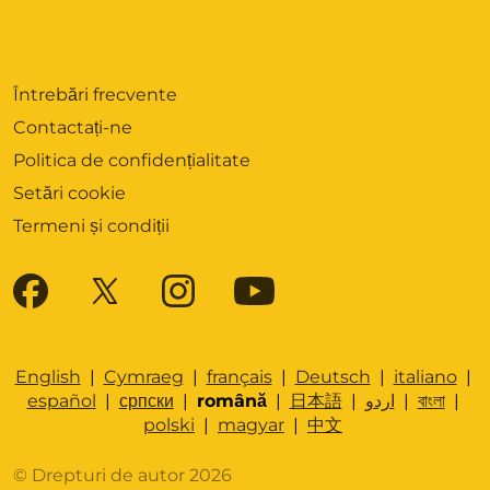
Întrebări frecvente
Contactați-ne
Politica de confidențialitate
Setări cookie
Termeni și condiții
English
|
Cymraeg
|
français
|
Deutsch
|
italiano
|
español
|
српски
|
română
|
日本語
|
اردو
|
বাংলা
|
polski
|
magyar
|
中文
© Drepturi de autor 2026