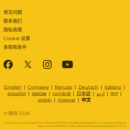
常见问题
联系我们
隐私政策
Cookie 设置
条款和条件
English
|
Cymraeg
|
français
|
Deutsch
|
italiano
|
español
|
српски
|
română
|
日本語
|
اردو
|
বাংলা
|
polski
|
magyar
|
中文
© 版权 2026
v54.9.0+Branch.origin-master.Sha.7329caf2e57570afa918150bb52a3e3e8261576e | Production | ticketing-
apps-channels-94d96f754-zldvw | b1f420d765004e688ea8e6266b1cc576 |
XS